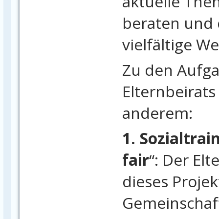
aktuelle The
beraten und 
vielfältige W
Zu den Aufg
Elternbeirat
anderem:
1. Sozialtrai
fair
“: Der Elt
dieses Projek
Gemeinschaft