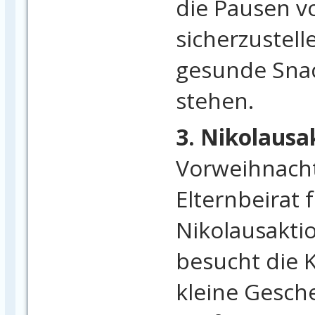
die Pausen v
sicherzustell
gesunde Snac
stehen.
3. Nikolausa
Vorweihnacht
Elternbeirat 
Nikolausakti
besucht die K
kleine Gesch