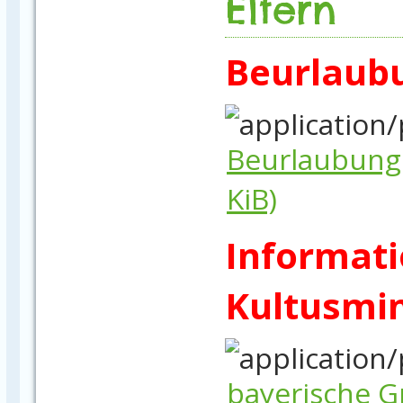
Eltern
Beurlaubu
Beurlaubung
KiB)
Informati
Kultusmi
bayerische 