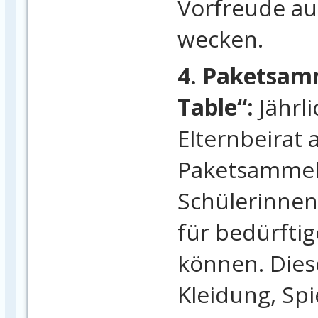
Vorfreude au
wecken.
4. Paketsam
Table“:
Jährli
Elternbeirat 
Paketsammela
Schülerinnen
für bedürfti
können. Dies
Kleidung, Sp