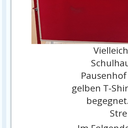
Vielleic
Schulha
Pausenhof 
gelben T-Shi
begegnet.
Stre
Im Folgende