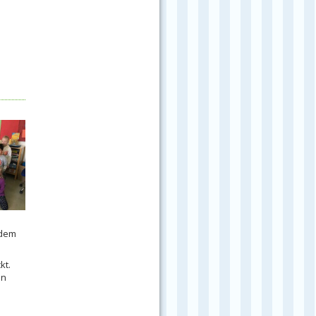
 dem
kt.
en