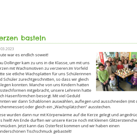
erzen basteln
.03.2023
ute war es endlich soweit!
au Dollinger kam zu uns in die Klasse, um mit uns
rzen mit Wachsmotiven zu verzieren.Im Vorfeld
tte sie etliche Wachsplatten für uns Schülerinnen
d Schüler zurechtgeschnitten, so dass wir gleich
slegen konnten. Manche von uns Kindern hatten
sstechformen mitgebracht, unsere Lehrerin hatte
ch Hasenförmchen besorgt. Mit viel Geduld
nnten wir dann Schablonen auswählen, auflegen und ausschneiden (mit
chenmesser) oder gleich ein „Wachsplätzchen“ ausstechen.
ese wurden dann nur mit Körperwärme auf die Kerze gelegt und angedrüc
s hielt! Am Ende durften wir unsere Kerze noch mit kleinen Glitzersteinch
hmücken. Jetzt kann das Osterfest kommen und wir haben einen
nderschönen Tischschmuck gebastelt!