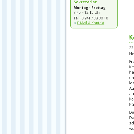
Sekretariat
Montag - Freitag
7.45 – 12.15 Uhr
Tel.: 0 941 / 38 30 10
E-Mail & Kontakt
K
23
He
Fr
Ke
ha
un
lo
Au
au
ko
Kü
Di
Da
sc
wu