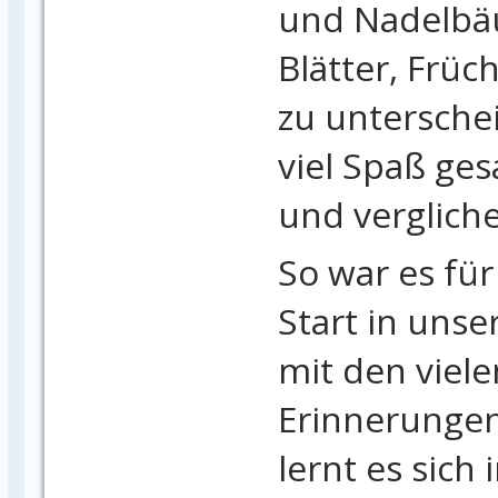
und Nadelbä
Blätter, Früc
zu untersche
viel Spaß ge
und verglich
So war es für
Start in uns
mit den viel
Erinnerungen
lernt es sich